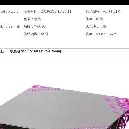
offee table
上架时间：
2016/2/29 16:59:11
商品编号：
FU-TT-L1M
色彩：
紫黑
风格：
现代
aking varnish
品牌：
YAANG
原产地：
上海
供销地区：
全国
规格：
500x500x450
，联系电话： 15168331754 Yaang