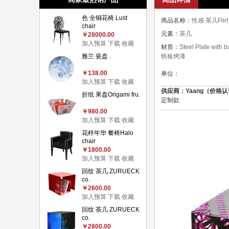
色 全铜花椅 Lust
商品名称：
性感 茶几Flirt c
chair
元素：
茶几
￥28000.00
加入预算
下载
收藏
材质：
Steel Plate with b
雅兰 瓷盘 .
铁板烤漆
￥138.00
单位：
加入预算
下载
收藏
供应商：Yaang（价格认证）
折纸 果盘Origami fru.
定制款
￥980.00
加入预算
下载
收藏
花样年华 餐椅Halo
chair
￥1800.00
加入预算
下载
收藏
回纹 茶几 ZURUECK
co.
￥2600.00
加入预算
下载
收藏
回纹 茶几 ZURUECK
co.
￥2800.00