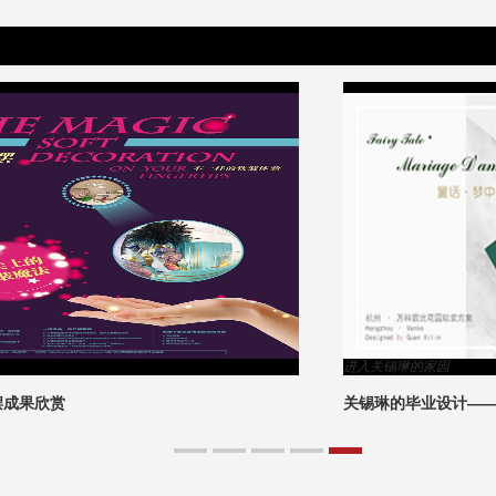
进入关锡琳的家园
关锡琳的毕业设计——童话·梦中的婚礼