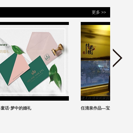
更多 >>
进入任清泉的家园
进入谢
任清泉作品—宝安桂肴园
后现