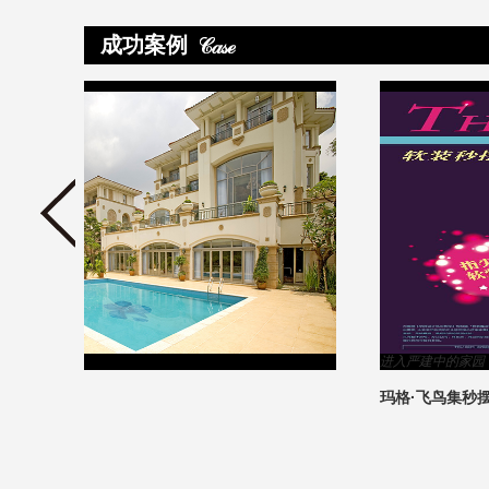
成功案例
>
进入严建中的家园
玛格·飞鸟集秒摆成果欣赏
5
1
2
3
4