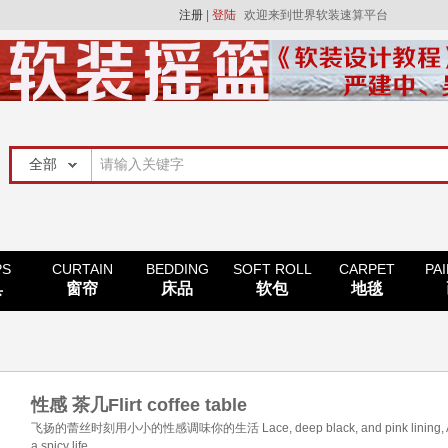
注册
|
登陆
欢迎来到世界软装速算平台
PS
CURTAIN
BEDDING
SOFT ROLL
CARPET
PA
具
窗帘
床品
软包
地毯
性感 茶几Flirt coffee table
飞扬的蕾丝时刻用小小的性感调味你的生活 Lace, deep black, and pink lining, A flirt
a spicy life