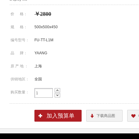
￥2800
价 格：
规 格：
500x500x450
编号型号：
FU-TT-L1M
品 牌：
YAANG
原 产 地 ：
上海
供销地区：
全国
购买数量：
加入预算单
下载商品图