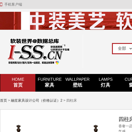
手机客户端
HOME
FURNITURE
WALLPAPER
LAMPS
CU
首页
家具
壁纸
灯具
首页
>
融笙家具设计公司（价格认证）2
> 四柱床
四柱
香奢一品
气感。