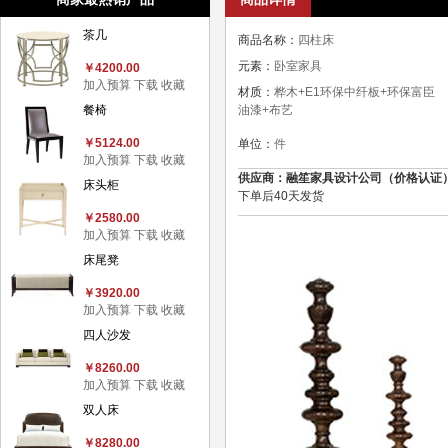
茶几
商品名称：
四柱床
元素：
卧室家具
￥4200.00
加入预算
下载
收藏
材质：
桦木+E1环保中纤板+环保富臣
餐椅
油漆+布艺
￥5124.00
单位：
件
加入预算
下载
收藏
供应商：融笙家具设计公司（价格认证）2，联系
床头柜
下单后40天发货
￥2580.00
加入预算
下载
收藏
床尾凳
￥3920.00
加入预算
下载
收藏
四人沙发
￥8260.00
加入预算
下载
收藏
双人床
￥8280.00