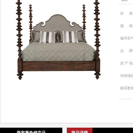
价 格
规 格
编号型
品 牌
原 产 地
供销地
购买数
商家最热销产品
商品详情