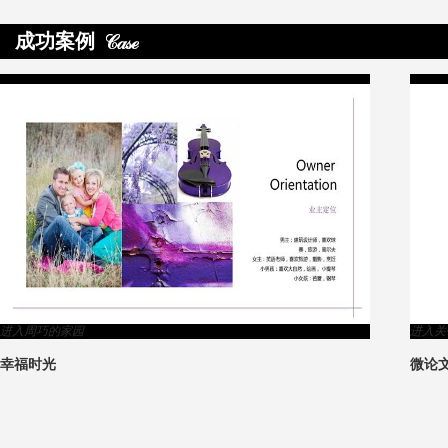
成功案例
>
进入周巧的家园
进入关
幸福时光
微论
5
1
2
3
4