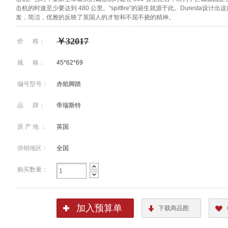
击机的时速至少要达到 480 公里。“spitfire”的诞生就源于此。Duresta设
发，简洁，优雅的反映了英国人的才智和不屈不挠的精神。
￥32017
价 格：
规 格：
45*62*69
编号型号：
赤焰脚踏
品 牌：
帝瑞斯特
原 产 地 ：
英国
供销地区：
全国
购买数量：
加入预算单
下载商品图