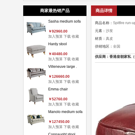
商家最热销产品
商品详情
Sasha medium sofa
商品名称：
Spitfire run-u
元素：
沙发
￥92960.00
加入预算
下载
收藏
材质：
真皮
Hardy stool
供销地区：
全国
￥40480.00
供应商：香港皇朝家私（价格认
加入预算
下载
收藏
Villeneuve large .
￥126660.00
加入预算
下载
收藏
Emma chair
￥52760.00
加入预算
下载
收藏
Manolo medium sofa
￥127450.00
加入预算
下载
收藏
Connaught stool