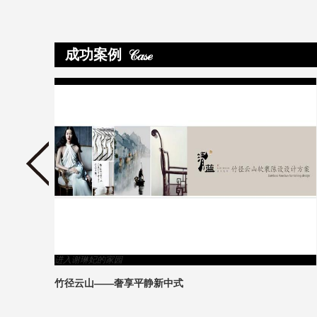
成功案例
>
进入关锡琳的家园
关锡琳的毕业设计——童话·梦中的婚