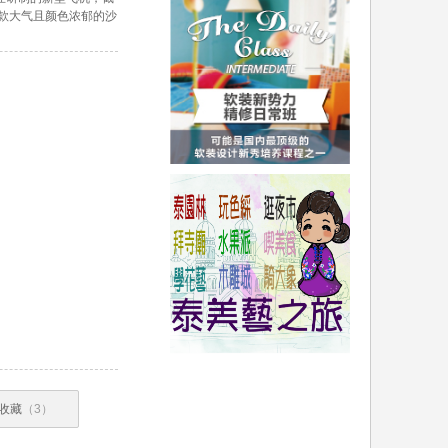
计出这款大气且颜色浓郁的沙
收藏
（3）