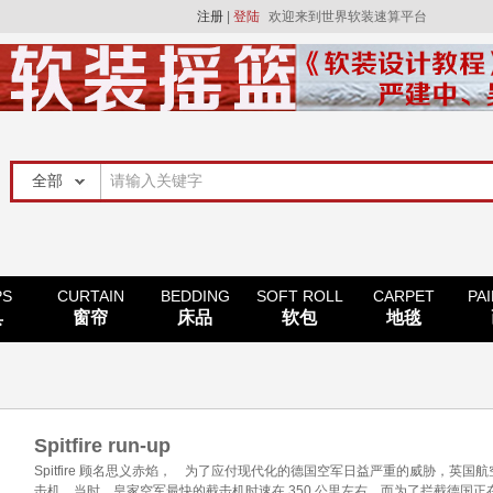
注册
|
登陆
欢迎来到世界软装速算平台
PS
CURTAIN
BEDDING
SOFT ROLL
CARPET
PA
具
窗帘
床品
软包
地毯
Spitfire run-up
Spitfire 顾名思义赤焰， 为了应付现代化的德国空军日益严重的威胁，英国
击机。当时，皇家空军最快的截击机时速在 350 公里左右，而为了拦截德国