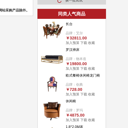
换一批试试
网站采购产品除外。
同类人气商品
长台
品牌：艾尔
￥32811.00
加入预算
下载
收藏
罗汉禅床
品牌：物本造
￥19800.00
加入预算
下载
收藏
欧式餐椅休闲椅龙门椅
品牌：创典
￥728.00
加入预算
下载
收藏
休闲椅
品牌：罗玛
￥4875.00
加入预算
下载
收藏
1.8*2.0M床