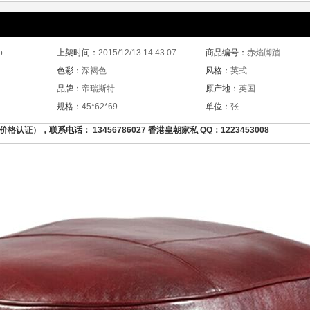
p
上架时间：
2015/12/13 14:43:07
商品编号：
赤焰脚踏
色彩：
深褐色
风格：
英式
品牌：
帝瑞斯特
原产地：
英国
规格：
45*62*69
单位：
张
证），联系电话： 13456786027 香港皇朝家私 QQ：1223453008