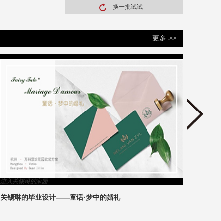
换一批试试
更多 >>
进入郑树芬（香港）的家园
郑树芬作品—臻会所