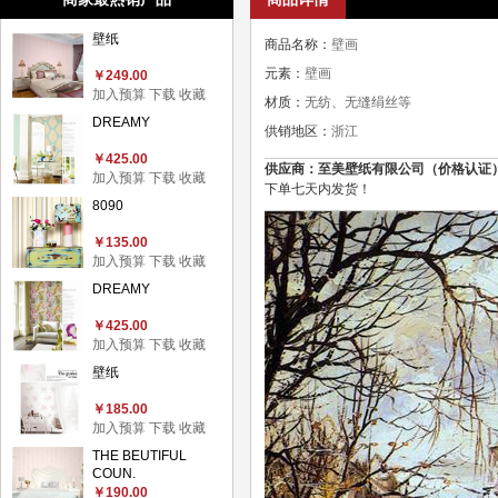
壁纸
商品名称：
壁画
元素：
壁画
￥249.00
加入预算
下载
收藏
材质：
无纺、无缝绢丝等
DREAMY
供销地区：
浙江
￥425.00
供应商：至美壁纸有限公司（价格认证），联系电
加入预算
下载
收藏
下单七天内发货！
8090
￥135.00
加入预算
下载
收藏
DREAMY
￥425.00
加入预算
下载
收藏
壁纸
￥185.00
加入预算
下载
收藏
THE BEUTIFUL
COUN.
￥190.00