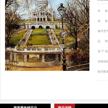
价 格
规 格
编号型
品 牌
原 产 地
供销地
购买数
商家最热销产品
商品详情