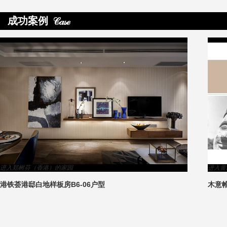
成功案例
>
进入郑树芬（香港）的家园
进入黄
港铁荟港邸白地样板房B6-06户型
木意
3
1
2
4
5