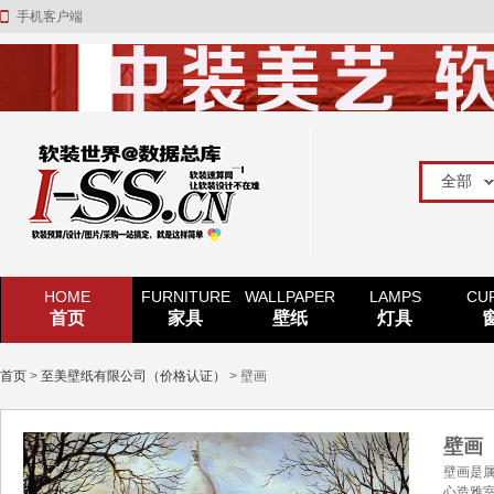
手机客户端
HOME
FURNITURE
WALLPAPER
LAMPS
CU
首页
家具
壁纸
灯具
首页
>
至美壁纸有限公司（价格认证）
> 壁画
壁画
壁画是
心造雅