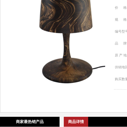
价 格
规 格
编号型
品 牌
原 产 地
供销地
购买数
商家最热销产品
商品详情