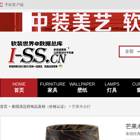
手机客户端
HOME
FURNITURE
WALLPAPER
LAMPS
CU
首页
家具
壁纸
灯具
首页
>
泰国清迈府饰品直销（价格认证）
> 芒果木台灯
芒果
泰国经