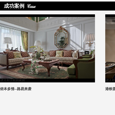
成功案例
>
进入杨滟妮的家园
杨滟妮毕业作品-----情针意线
3
1
2
4
5