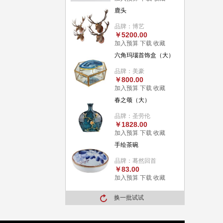
鹿头
品牌：博艺
￥5200.00
加入预算
下载
收藏
六角玛瑙首饰盒（大）
品牌：美豪
￥800.00
加入预算
下载
收藏
春之颂（大）
品牌：圣劳伦
￥1828.00
加入预算
下载
收藏
手绘茶碗
品牌：蓦然回首
￥83.00
加入预算
下载
收藏
换一批试试