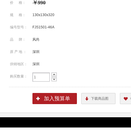
￥990
价 格：
规 格：
130x130x320
编号型号：
FJS1501-46A
品 牌：
风尚
原 产 地 ：
深圳
供销地区：
深圳
购买数量：
加入预算单
下载商品图