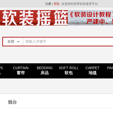
注册
|
登陆
欢迎来到世界软装速算平台
PS
CURTAIN
BEDDING
SOFT ROLL
CARPET
PA
具
窗帘
床品
软包
地毯
烛台