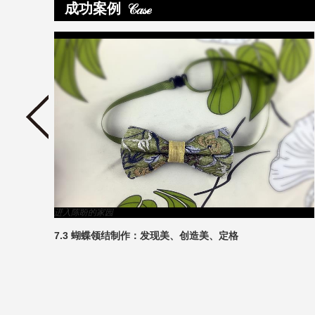
成功案例
>
进入陈盼的家园
7.3 蝴蝶领结制作：发现美、创造美、定格
2
1
3
4
5