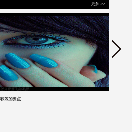
更多 >>
进入曹亚飞的家园
进入陈
软装的要点
敢于