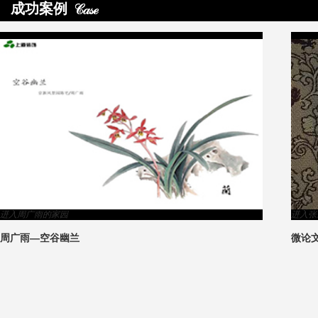
成功案例
>
进入周广雨的家园
进入张
周广雨—空谷幽兰
微论
5
1
2
3
4