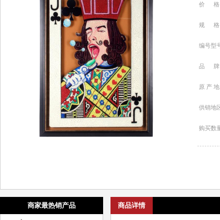
价 格
规 格
编号型
品 牌
原 产 地
供销地
购买数
商家最热销产品
商品详情