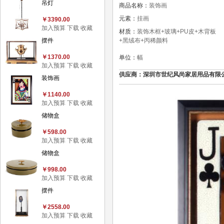
吊灯
商品名称：
装饰画
元素：
挂画
￥3390.00
加入预算
下载
收藏
材质：
装饰木框+玻璃+PU皮+木背板
摆件
+黑绒布+丙稀颜料
￥1370.00
单位：
幅
加入预算
下载
收藏
供应商：深圳市世纪风尚家居用品有限公司，联系
装饰画
￥1140.00
加入预算
下载
收藏
储物盒
￥598.00
加入预算
下载
收藏
储物盒
￥998.00
加入预算
下载
收藏
摆件
￥2558.00
加入预算
下载
收藏