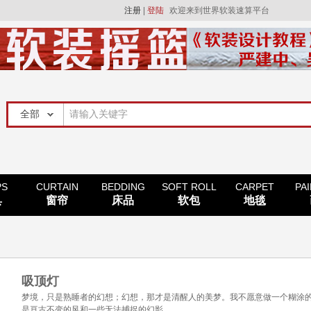
注册
|
登陆
欢迎来到世界软装速算平台
PS
CURTAIN
BEDDING
SOFT ROLL
CARPET
PA
具
窗帘
床品
软包
地毯
吸顶灯
梦境，只是熟睡者的幻想；幻想，那才是清醒人的美梦。我不愿意做一个糊涂
是亘古不变的风和一些无法捕捉的幻影。