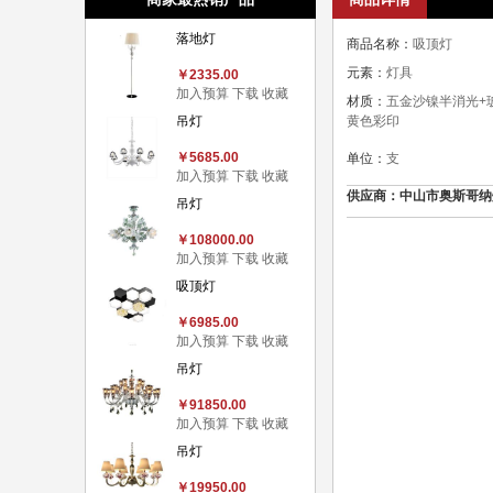
落地灯
商品名称：
吸顶灯
元素：
灯具
￥2335.00
加入预算
下载
收藏
材质：
五金沙镍半消光+
吊灯
黄色彩印
￥5685.00
单位：
支
加入预算
下载
收藏
供应商：中山市奥斯哥纳灯饰有限
吊灯
￥108000.00
加入预算
下载
收藏
吸顶灯
￥6985.00
加入预算
下载
收藏
吊灯
￥91850.00
加入预算
下载
收藏
吊灯
￥19950.00