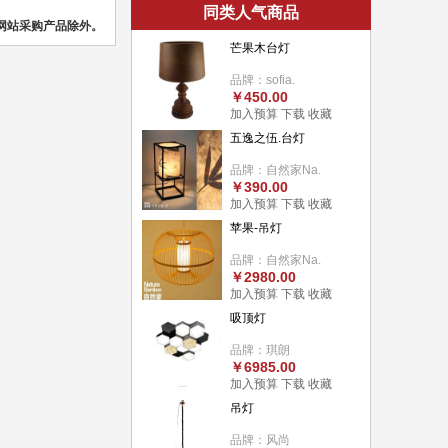
同类人气商品
网站采购产品除外。
芒果木台灯
品牌：sofia.
￥450.00
加入预算
下载
收藏
五逸之伍.台灯
品牌：自然家Na.
￥390.00
加入预算
下载
收藏
苹果-吊灯
品牌：自然家Na.
￥2980.00
加入预算
下载
收藏
吸顶灯
品牌：琪朗
￥6985.00
加入预算
下载
收藏
吊灯
品牌：风尚