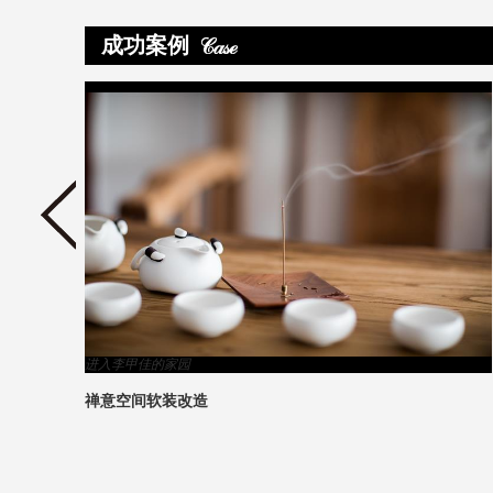
成功案例
>
进入李甲佳的家园
禅意空间软装改造
3
1
2
4
5