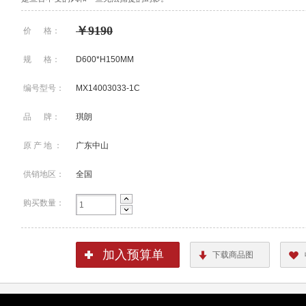
￥9190
价 格：
规 格：
D600*H150MM
编号型号：
MX14003033-1C
品 牌：
琪朗
原 产 地 ：
广东中山
供销地区：
全国
购买数量：
加入预算单
下载商品图