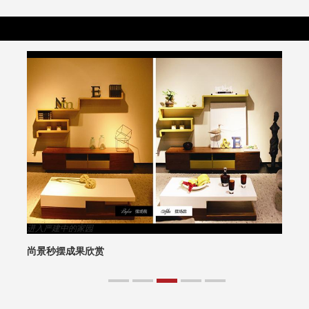
进入严建中的家园
尚景秒摆成果欣赏