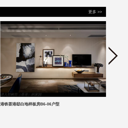
更多 >>
进入郑树芬（香港）的家园
进入王
港铁荟港邸白地样板房B6-06户型
手工艺